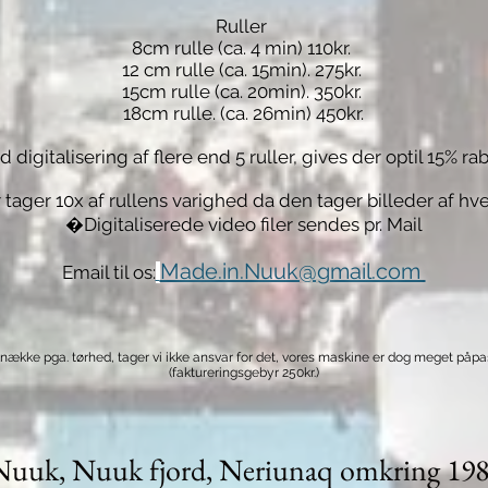
Ruller
8cm rulle (ca. 4 min) 110kr.
12 cm rulle (ca. 15min). 275kr.
15cm rulle (ca. 20min). 350kr.
18cm rulle. (ca. 26min) 450kr.
d digitalisering af flere end 5 ruller, gives der optil 15% ra
 tager 10x af rullens varighed da den tager billeder af hve
�Digitaliserede video filer sendes pr. Mail
Made.in.Nuuk@gmail.com
Email til os:
knække pga. tørhed, tager vi ikke ansvar for det,
vores maskine er dog meget påpas
(faktureringsgebyr 250kr.)
Nuuk, Nuuk fjord, Neriunaq omkring 19