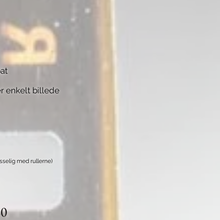
bat
r enkelt billede
selig med rullerne)
80